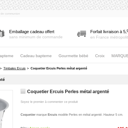
es de communion
Emballage cadeau offert
Forfait livraison à 5,
sans minimum de commande
en France métropolit
bapteme
Cadeau bapteme
Gourmette bébé
Croix
MARQU
Timbales Ercuis
Coquetier Ercuis Perles métal argenté
nté
Coquetier Ercuis Perles métal argenté
Soyez le premier à commenter ce produit
Coquetier
marque
Ercuis
modèle Perles en métal argenté. Hauteur 5 cm.