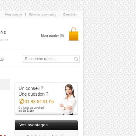
Mon compte
Suivi de commande
Connexion
90 €
Mon panier
(0)
aine
ES
Un conseil ?
Une question ?
01 83 64 91 05
Du lundi au vendredi
de 9h à 18h
Vos avantages