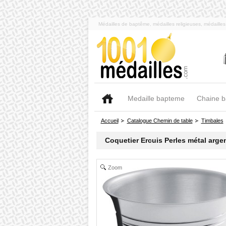
Médailles de baptême, médailles religieuses, médaill
Medaille bapteme
Chaine 
Accueil
Catalogue Chemin de table
Timbales
Coquetier Ercuis Perles métal arge
Zoom