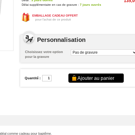
135,0
Délai :
3 jours ouvrés
Délai supplémentaire en cas de gravure :
7 jours ouvrés
EMBALLAGE CADEAU OFFERT
pour l’achat de ce produit
Personnalisation
Choisissez votre option
pour la gravure
Quantité :
t idéal comme cadeau pour baptême.