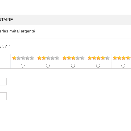
TAIRE
erles métal argenté
uit ?
*