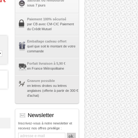
0 €
Satisfait ou remboursé
sous 7 jours
Paiement 100% sécurisé
par CB avec CM-CIC Paiement
du Crédit Mutuel
Emballage cadeau offert
quel que soit le montant de votre
commande
Forfait livraison à 5,90 €
en France Métropolitaine
Gravure possible
en lettres droites ou lettres
anglaises (offerte à partir de 300 €
d'achat)
Newsletter
Inscrivez-vous à notre newsletter et
recevez nos offres privilège :