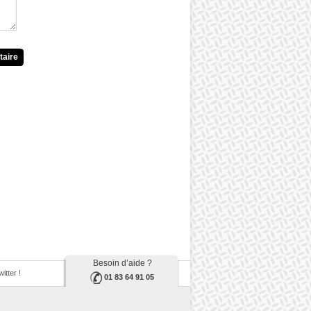
taire
Besoin d’aide ?
itter !
01 83 64 91 05