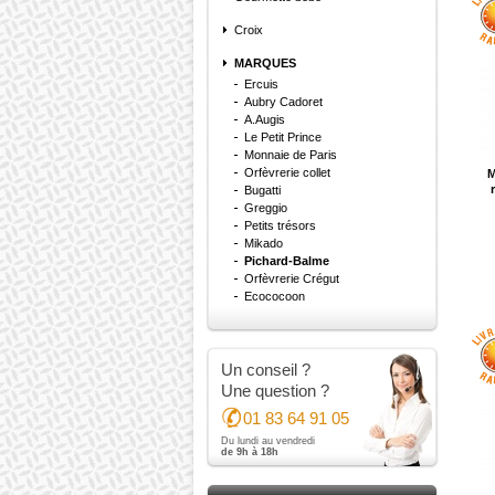
pr
est
Croix
No
MARQUES
,
m
en
Ercuis
méd
Aubry Cadoret
A.Augis
Vi
Le Petit Prince
pai
Monnaie de Paris
plu
Orfèvrerie collet
M
cl
Bugatti
pe
Greggio
le 
Petits trésors
fin
Mikado
Pichard-Balme
Vi
Orfèvrerie Crégut
pré
Ecococoon
gra
com
d’
go
Un conseil ?
ce
br
Une question ?
à 
01 83 64 91 05
de
Du lundi au vendredi
de 9h à 18h