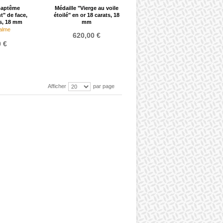
baptême
Médaille "Vierge au voile
nt" de face,
étoilé" en or 18 carats, 18
ts, 18 mm
mm
alme
620,00 €
 €
Afficher
par page