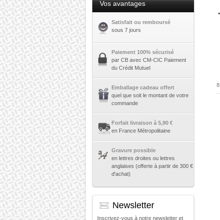
Vos avantages
Satisfait ou remboursé
sous 7 jours
Paiement 100% sécurisé
par CB avec CM-CIC Paiement
du Crédit Mutuel
8
Emballage cadeau offert
quel que soit le montant de votre
commande
Forfait livraison à 5,90 €
en France Métropolitaine
Gravure possible
en lettres droites ou lettres
anglaises (offerte à partir de 300 €
d'achat)
Newsletter
Inscrivez-vous à notre newsletter et