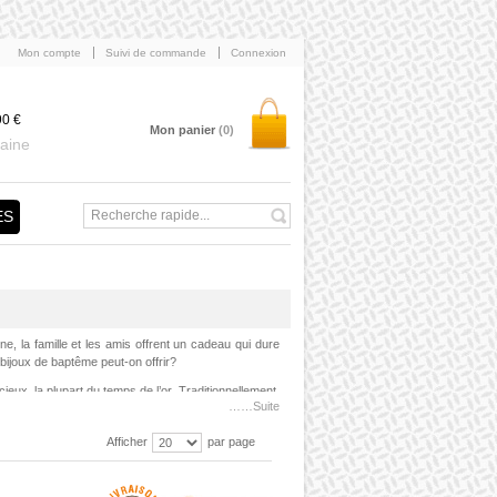
Mon compte
Suivi de commande
Connexion
90 €
Mon panier
(0)
aine
ES
ne, la famille et les amis offrent un cadeau qui dure
 bijoux de baptême peut-on offrir?
écieux, la plupart du temps de l’or. Traditionnellement,
……Suite
ain et la marraine réunis. Elle comporte un symbole :
atrons, la vierge, la vierge à l’enfant, le Christ, une
Afficher
par page
 la vie, « le petit prince » ou tout autre dessin. On
si en fonction de l’envie ou non des parents d’avoir
dos de la
médaille en or
. On inscrit généralement le