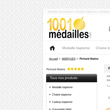
Médailles de baptême, médailles religieuses, médaill
Medaille bapteme
Chaine 
Accueil
MARQUES
Pichard-Balme
Pichard-Balme
Afi
Tous nos produits
dan
Tou
Medaille bapteme
la
cel
Chaine bapteme
8
co
Cadeau bapteme
ch
un
Gourmette bébé