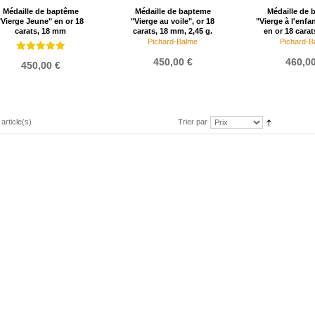
Médaille de baptême
Médaille de bapteme
Médaille de 
"Vierge Jeune" en or 18
"Vierge au voile", or 18
"Vierge à l'enfa
carats, 18 mm
carats, 18 mm, 2,45 g.
en or 18 cara
Pichard-Balme
Pichard-B
450,00 €
460,00
450,00 €
 article(s)
Trier par