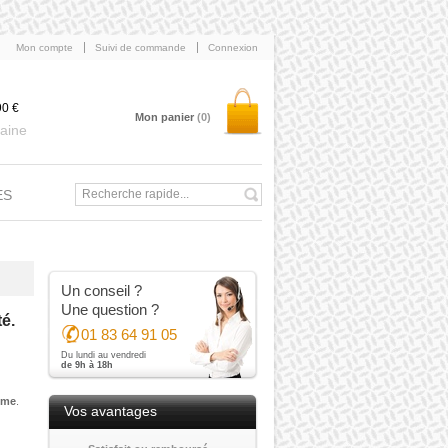
Mon compte
Suivi de commande
Connexion
90 €
Mon panier
(0)
aine
ES
Un conseil ?
Une question ?
é.
01 83 64 91 05
Du lundi au vendredi
de 9h à 18h
ême
.
Vos avantages