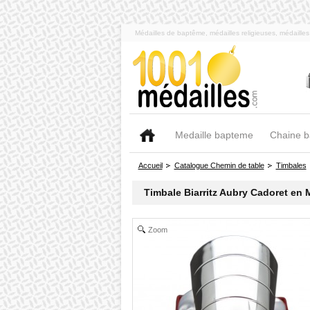
Médailles de baptême, médailles religieuses, médaill
Medaille bapteme
Chaine 
Accueil
Catalogue Chemin de table
Timbales
Timbale Biarritz Aubry Cadoret en 
Zoom