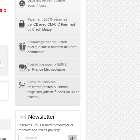
Satisfait ou remboursé
sous 7 jours
0 €
Paiement 100% sécurisé
par CB avec CM-CIC Paiement
du Crédit Mutuel
Emballage cadeau offert
quel que soit le montant de votre
commande
Forfait livraison à 5,90 €
en France Métropolitaine
Gravure possible
en lettres droites ou lettres
anglaises (offerte à partir de 300 €
d'achat)
Newsletter
Inscrivez-vous à notre newsletter et
recevez nos offres privilège :
u un