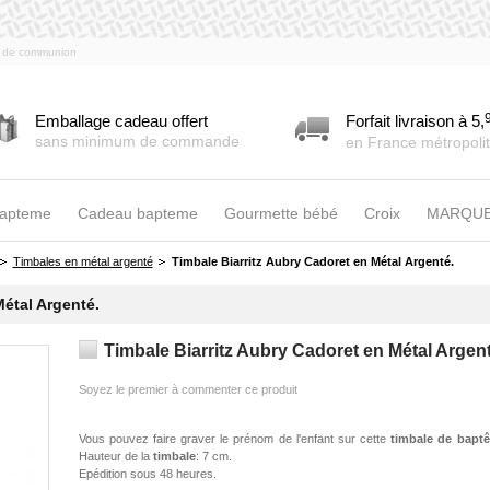
es de communion
Emballage cadeau offert
Forfait livraison à 5,
sans minimum de commande
en France métropolit
bapteme
Cadeau bapteme
Gourmette bébé
Croix
MARQU
Timbales en métal argenté
Timbale Biarritz Aubry Cadoret en Métal Argenté.
Métal Argenté.
Timbale Biarritz Aubry Cadoret en Métal Argent
Soyez le premier à commenter ce produit
Vous pouvez faire graver le prénom de l'enfant sur cette
timbale de bapt
Hauteur de la
timbale
: 7 cm.
Epédition sous 48 heures.