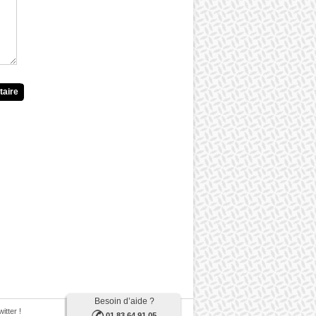
taire
Besoin d’aide ?
itter !
01 83 64 91 05