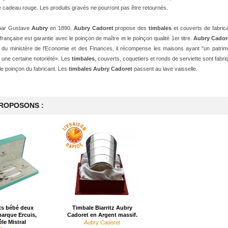
e cadeau rouge. Les produits gravés ne pourront pas être retournés.
par Gustave
Aubry
en 1890.
Aubry Cadoret
propose des
timbales
et couverts de fabrica
 française est garantie avec le poinçon de maître et le poinçon qualité 1er titre.
Aubry Cador
", du ministère de l'Economie et des Finances, il récompense les maisons ayant "un patrim
 une certaine notoriété».
Les
timbales
, couverts, coquetiers et ronds de serviette sont fabri
le poinçon du fabricant. Les
timbales Aubry Cadoret
passent au lave vaisselle.
PROPOSONS :
ts bébé deux
Timbale Biarritz Aubry
marque Ercuis,
Cadoret en Argent massif.
le Mistral
Aubry Cadoret