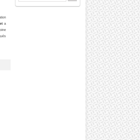
tion
et
a
oine
qués