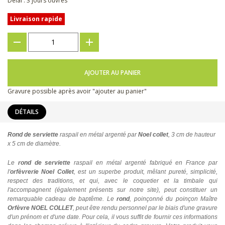
Délai : 3 jours ouvrés
Livraison rapide
???
+
AJOUTER AU PANIER
Gravure possible après avoir "ajouter au panier"
DÉTAILS
Rond de serviette
raspail en métal argenté par
Noel collet
, 3 cm de hauteur
x 5 cm de diamètre.
Le
rond de serviette
raspail en métal argenté fabriqué en France par
l'
orfèvrerie Noel Collet
, est un superbe produit, mêlant pureté, simplicité,
respect des traditions, et qui, avec le coquetier et la timbale qui
l'accompagnent (également présents sur notre site), peut constituer un
remarquable cadeau de baptême. Le
rond
, poinçonné du poinçon Maître
Orfèvre NOEL COLLET
, peut être rendu personnel par le biais d'une gravure
d'un prénom et d'une date. Pour cela, il vous suffit de fournir ces informations