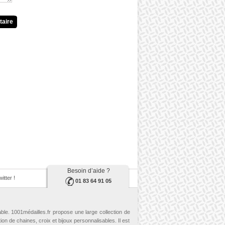
taire
Besoin d’aide ?
itter !
01 83 64 91 05
able. 1001médailles.fr propose une large collection de
ion de chaines, croix et bijoux personnalisables. Il est