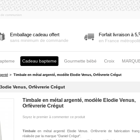
es de communion
Emballage cadeau offert
Forfait livraison à 5,
sans minimum de commande
en France métropolit
bapteme
Cadeau bapteme
Gourmette bébé
Croix
MARQU
rgenté
Timbale en métal argenté, modèle Elodie Venus, Orfèvrerie Crégut
lodie Venus, Orfèvrerie Crégut
Timbale en métal argenté, modèle Elodie Venus,
Orfèvrerie Crégut
Soyez le premier à commenter ce produit
Timbale
en métal argenté Elodie Venus. Orfèvrerie de fabrication franç
réalisée par la marque "Daniel Crégut".