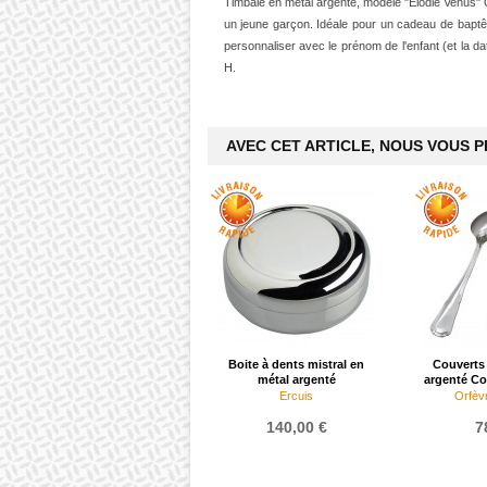
Timbale en métal argenté, modèle "Elodie Venus" O
un jeune garçon. Idéale pour un cadeau de baptême,
personnaliser avec le prénom de l'enfant (et la da
H.
AVEC CET ARTICLE, NOUS VOUS 
Boite à dents mistral en
Couverts
métal argenté
argenté Co
Ercuis
Orfèvr
140,00 €
7