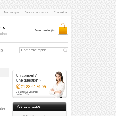
Mon compte
Suivi de commande
Connexion
90 €
Mon panier
(0)
aine
ES
Un conseil ?
Une question ?
01 83 64 91 05
Du lundi au vendredi
de 9h à 18h
Vos avantages
aise