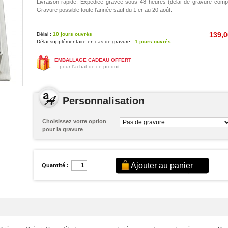
Livraison rapide: Expédiée gravée sous 48 heures (délai de gravure compr
Gravure possible toute l'année sauf du 1 er au 20 août.
139,0
Délai :
10 jours ouvrés
Délai supplémentaire en cas de gravure :
1 jours ouvrés
EMBALLAGE CADEAU OFFERT
pour l’achat de ce produit
Personnalisation
Choisissez votre option
pour la gravure
Quantité :