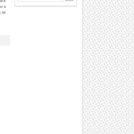
qu'à
st à
s 48