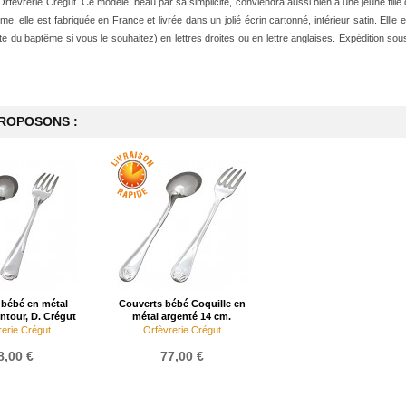
rfèvrerie Crégut. Ce modèle, beau par sa simplicité, conviendra aussi bien à une jeune fille 
 elle est fabriquée en France et livrée dans un jolié écrin cartonné, intérieur satin. Ellle e
te du baptême si vous le souhaitez) en lettres droites ou en lettre anglaises. Expédition sou
PROPOSONS :
 bébé en métal
Couverts bébé Coquille en
ntour, D. Crégut
métal argenté 14 cm.
erie Crégut
Orfèvrerie Crégut
8,00 €
77,00 €