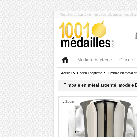
Médailles de baptême, médailles religieuses, médaill
Medaille bapteme
Chaine 
Accueil
Cadeau bapteme
Timbale en métal a
Timbale en métal argenté, modèle E
Zoom