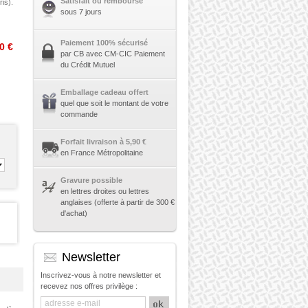
Satisfait ou remboursé
is).
sous 7 jours
Paiement 100% sécurisé
0 €
par CB avec CM-CIC Paiement
du Crédit Mutuel
Emballage cadeau offert
quel que soit le montant de votre
commande
Forfait livraison à 5,90 €
en France Métropolitaine
Gravure possible
en lettres droites ou lettres
anglaises (offerte à partir de 300 €
d'achat)
Newsletter
Inscrivez-vous à notre newsletter et
recevez nos offres privilège :