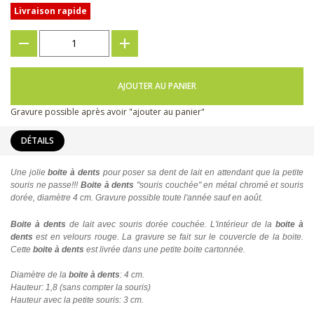
Livraison rapide
???
+
AJOUTER AU PANIER
Gravure possible après avoir "ajouter au panier"
DÉTAILS
Une jolie
boite à dents
pour poser sa dent de lait en attendant que la petite
souris ne passe!!!
Boite à dents
"souris couchée" en métal chromé et souris
dorée, diamètre 4 cm. Gravure possible toute l'année sauf en août.
Boite à dents
de lait avec souris dorée couchée. L'intérieur de la
boite à
dents
est en velours rouge. La gravure se fait sur le couvercle de la boite.
Cette
boite à dents
est livrée dans une petite boite cartonnée.
Diamètre de la
boite à dents
: 4 cm.
Hauteur: 1,8 (sans compter la souris)
Hauteur avec la petite souris: 3 cm.